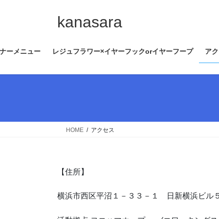
コ
ナ
ン
ビ
kanasara
テ
ゲ
ン
ー
ナーメニュー
レジュフラワー×イヤーフックorイヤーフープ
アク
ツ
シ
へ
ョ
ス
ン
キ
に
ッ
移
プ
動
HOME
アクセス
【住所】
横浜市西区平沼１－３３－１ 日新横浜ビル５