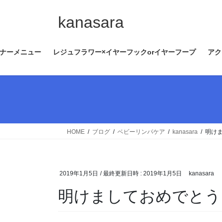
コ
ナ
ン
ビ
kanasara
テ
ゲ
ン
ー
ナーメニュー
レジュフラワー×イヤーフックorイヤーフープ
アク
ツ
シ
へ
ョ
ス
ン
キ
に
ッ
移
プ
動
HOME
ブログ
ベビーリンパケア
kanasara
明け
2019年1月5日
/ 最終更新日時 :
2019年1月5日
kanasara
明けましておめでとう