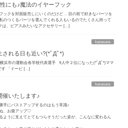
男性にも♪魔法のイヤーフック
フックを対面販売しにいくのだけど… 目の前で好きなパーツを
私のつくるパーツを選んでくれる人もいるのでたくさん持って
クは、ピアスみたいなアクセサリー […]
kanasara
る日も近い?(*ﾟДﾟ*)
浜市の運動会各学校代表選手 9人中２位になった(*ﾟДﾟ*)ママ
 「ドーピ […]
kanasara
開催いたします♪
勝手にバストアップするのはもう常識♪
ぬ、お腹アップ♡
るように支えてとてもつらそうだった姿が、こんなに変わるん