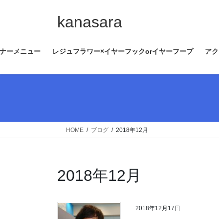
コ
ナ
ン
ビ
kanasara
テ
ゲ
ン
ー
ナーメニュー
レジュフラワー×イヤーフックorイヤーフープ
アク
ツ
シ
へ
ョ
ス
ン
キ
に
ッ
移
プ
動
HOME
ブログ
2018年12月
2018年12月
2018年12月17日