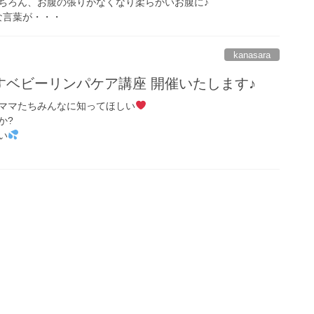
ちろん、お腹の張りがなくなり柔らかいお腹に♪
な言葉が・・・
kanasara
すベビーリンパケア講座 開催いたします♪
ママたちみんなに知ってほしい
か?
い