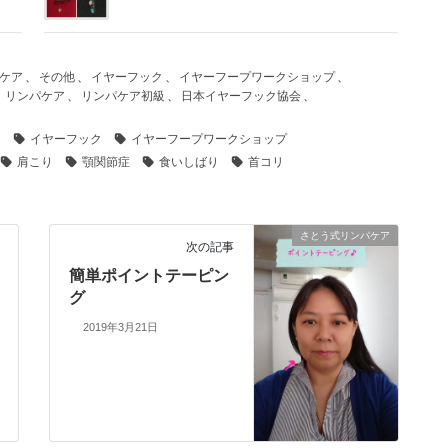
ケア
、
その他
、
イヤーフック
、
イヤーフープワークショップ
、
、
リンパケア
、
リンパケア初級
、
日本イヤーフック協会
、
ア
イヤーフック
イヤーフープワークショップ
肩こり
顎関節症
食いしばり
首コリ
さとう式リンパケア
次の記事
簡単ポイントテーピン
グ
2019年3月21日