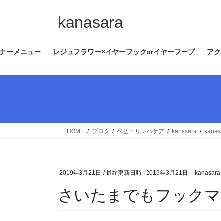
コ
ナ
ン
ビ
kanasara
テ
ゲ
ン
ー
ナーメニュー
レジュフラワー×イヤーフックorイヤーフープ
アク
ツ
シ
へ
ョ
ス
ン
キ
に
ッ
移
プ
動
HOME
ブログ
ベビーリンパケア
kanasara
kanas
2019年3月21日
/ 最終更新日時 :
2019年3月21日
kanasara
さいたまでもフックマ