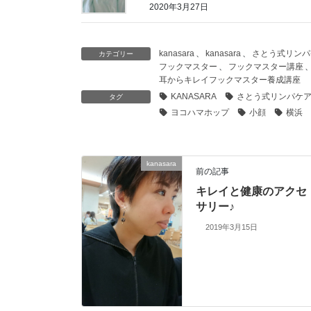
2020年3月27日
kanasara
、
kanasara
、
さとう式リンパ
カテゴリー
フックマスター
、
フックマスター講座
耳からキレイフックマスター養成講座
KANASARA
さとう式リンパケ
タグ
ヨコハマホップ
小顔
横浜
kanasara
前の記事
キレイと健康のアクセ
サリー♪
2019年3月15日