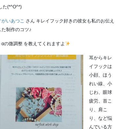
*^O^*)
すがいあつこ
さん キレイフック好きの彼女も私のお伝え
した制作のコツ♪
＋αの微調整 を教えてくれますよ
耳からキレ
イフックは
小顔、ほう
れい線、小
じわ、眼球
疲労、首こ
り、肩こ
り、など悩
んでいる方