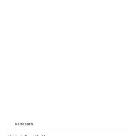
セルフケアマスター養成講座
ニューメッセージ
ファシアケア
フックマスター
フックマスター講座
フレクサーグッズ
ベクトルテーピング
ベビーリンパケア
kanasara
kanasara