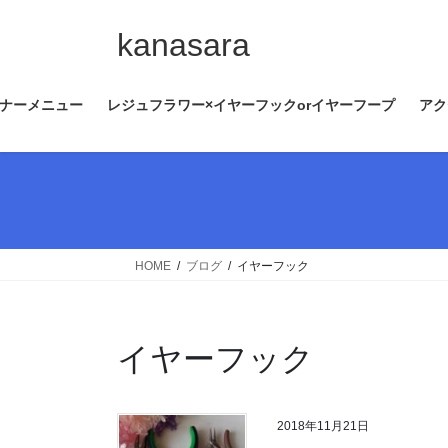
コ
ナ
ン
ビ
kanasara
テ
ゲ
ン
ー
ナーメニュー
レジュフラワー×イヤーフックorイヤーフープ
アク
ツ
シ
へ
ョ
ス
ン
キ
に
ッ
移
プ
動
HOME
ブログ
イヤーフック
イヤーフック
2018年11月21日