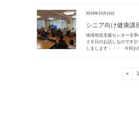
2018年10月10日
シニア向け健康講
地域包括支援センター主宰
２６日のお話しなのですが・
しまします・・・ 今回お邪
投
«
稿
の
ペ
ー
ジ
送