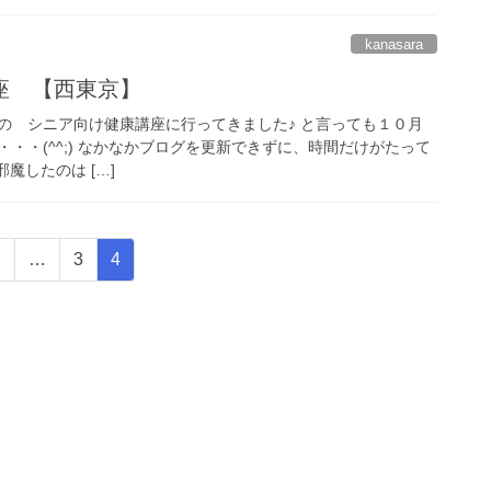
kanasara
座 【西東京】
の シニア向け健康講座に行ってきました♪ と言っても１０月
・・(^^;) なかなかブログを更新できずに、時間だけがたって
魔したのは […]
固
固
固
1
…
3
4
定
定
定
ペ
ペ
ペ
ー
ー
ー
ジ
ジ
ジ