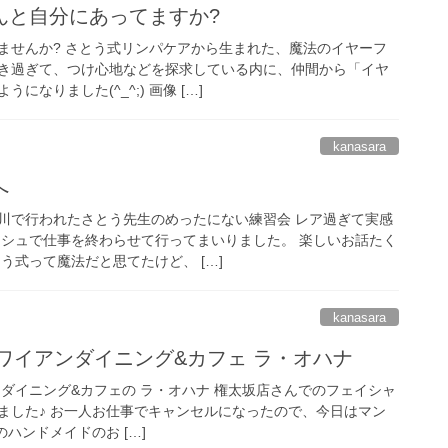
んと自分にあってますか?
ませんか? さとう式リンパケアから生まれた、魔法のイヤーフ
き過ぎて、つけ心地などを探求している内に、仲間から「イヤ
なりました(^_^;) 画像 […]
kanasara
へ
川で行われたさとう先生のめったにない練習会 レア過ぎて実感
ッシュで仕事を終わらせて行ってまいりました。 楽しいお話たく
う式って魔法だと思てたけど、 […]
kanasara
ハワイアンダイニング&カフェ ラ・オハナ
ンダイニング&カフェの ラ・オハナ 権太坂店さんでのフェイシャ
ました♪ お一人お仕事でキャンセルになったので、今日はマン
ハンドメイドのお […]