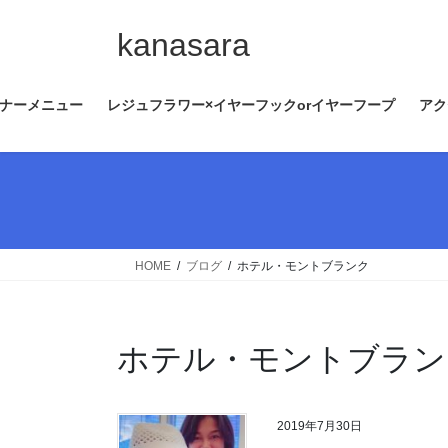
コ
ナ
ン
ビ
kanasara
テ
ゲ
ン
ー
ナーメニュー
レジュフラワー×イヤーフックorイヤーフープ
アク
ツ
シ
へ
ョ
ス
ン
キ
に
ッ
移
プ
動
HOME
ブログ
ホテル・モントブランク
ホテル・モントブラン
2019年7月30日