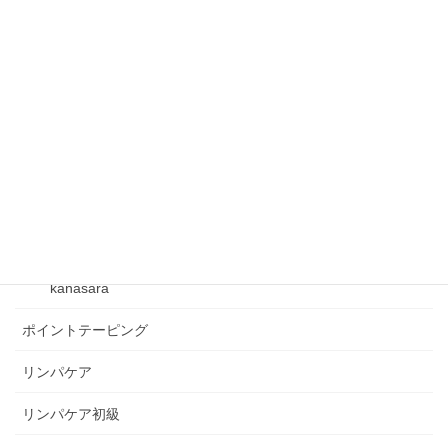
フックマスター
フックマスター講座
フレクサーグッズ
ベクトルテーピング
ベビーリンパケア
kanasara
kanasara
ポイントテーピング
リンパケア
リンパケア初級