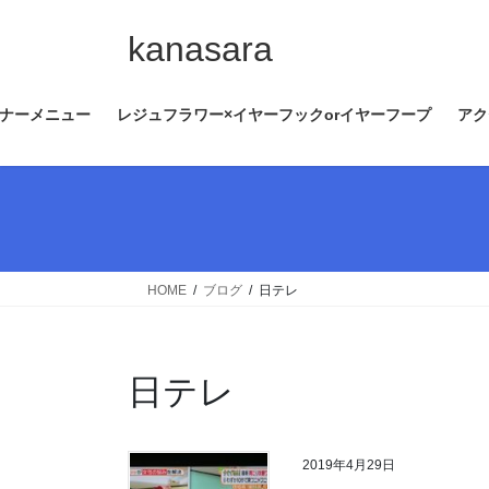
コ
ナ
ン
ビ
kanasara
テ
ゲ
ン
ー
ナーメニュー
レジュフラワー×イヤーフックorイヤーフープ
アク
ツ
シ
へ
ョ
ス
ン
キ
に
ッ
移
プ
動
HOME
ブログ
日テレ
日テレ
2019年4月29日