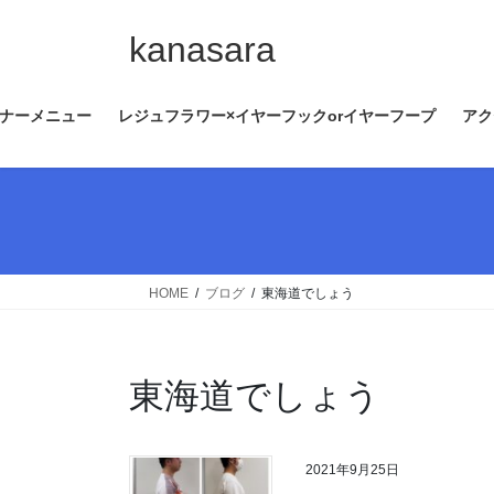
コ
ナ
ン
ビ
kanasara
テ
ゲ
ン
ー
ナーメニュー
レジュフラワー×イヤーフックorイヤーフープ
アク
ツ
シ
へ
ョ
ス
ン
キ
に
ッ
移
プ
動
HOME
ブログ
東海道でしょう
東海道でしょう
2021年9月25日