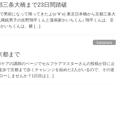
都三条大橋まで23日間踏破
で男前になって帰ってきたよ(о´∀`о) 東京日本橋から京都三条大
火縄銃男子の佐野翔平くんと漫画家かいちくん♪ 翔平くんは、京
かいちくんは、横 […]
kanasara
京都まで
リンパケアの講師のページでセルフケアマスターさんの投稿が目に止
を徒歩で京都まで歩くチャレンジを始めた2人がいるので、その道
ーしませんか？1日目は […]