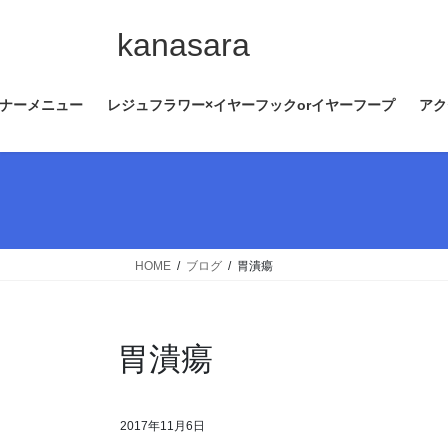
コ
ナ
ン
ビ
kanasara
テ
ゲ
ン
ー
ナーメニュー
レジュフラワー×イヤーフックorイヤーフープ
アク
ツ
シ
へ
ョ
ス
ン
キ
に
ッ
移
プ
動
HOME
ブログ
胃潰瘍
胃潰瘍
2017年11月6日