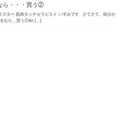
なら・・・買う②
イスター 筋肉タッチセラピスト いずみです さてさて、幼少か
なら…買う①&n […]