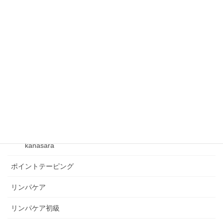
フックマスター
フックマスター講座
フレクサーグッズ
ベクトルテーピング
ベビーリンパケア
kanasara
kanasara
ポイントテーピング
リンパケア
リンパケア初級