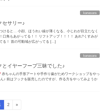
kanasara
クセサリー♪
つけると… 小顔、ほうれい線が薄くなる、小じわが目立たなく
！口角もあがってる！！ リフトアップ！！！！ あれ?くすみが
る！ 首の可動域が広がってる […]
kanasara
クとイヤーフープ三昧でした♪
赤ちゃんの手形アートや手作り歯がためワークショップをやっ
ゃん♪ 前はフックを販売したのですが、作る方をやってみようか
固
固
1
2
»
定
定