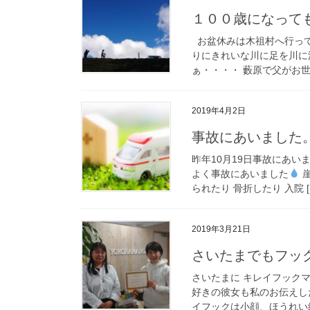
１００歳になって
お盆休みは木祖村へ行って
りにきれいな川に足を川に
ぁ・・・・ 藪原で父がお世話
2019年4月2日
事故にあいました
昨年10月19日事故にあい
よく事故にあいました
崖
られたり 骨折したり 入院 [
2019年3月21日
さいたまでもフッ
さいたまに キレイフックマス
好きの彼女も私のお伝えした
イフックは小顔、ほうれい線