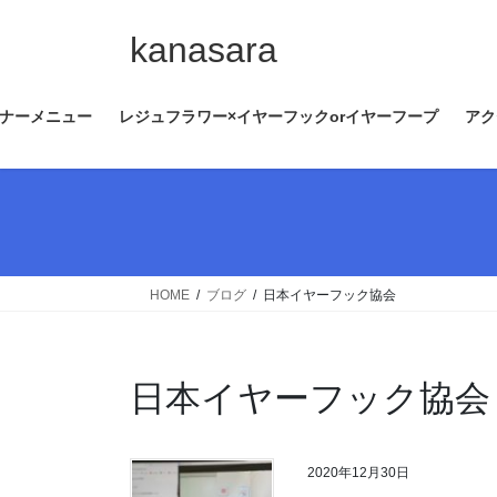
コ
ナ
ン
ビ
kanasara
テ
ゲ
ン
ー
ナーメニュー
レジュフラワー×イヤーフックorイヤーフープ
アク
ツ
シ
へ
ョ
ス
ン
キ
に
ッ
移
プ
動
HOME
ブログ
日本イヤーフック協会
日本イヤーフック協会
2020年12月30日