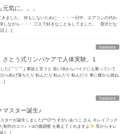
も元気に。。。
きました。 何もしないために・・・ 一日中、エアコンの代わ
浸しながら・・・ 三人で好きなことをしてました。 贅沢だな
 […]
kanasara
。さとう式リンパケアで人体実験。1
ました(￣▽￣;) 事故と言うと 若い頃からバイクにも乗っていて
から転げ落ちたり 転んだり 転んだり 転んだり 車に横から跳ね
…]
kanasara
クマスター誕生♪
ターが誕生しました(*^O^*) すがいあつこ さん キレイフック
制作のコツ♪ ＋αの微調整 を教えてくれますよ
耳からキレ
 […]