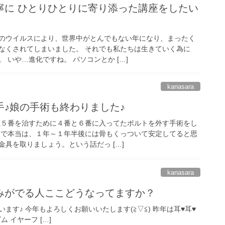
寧に ひとりひとりに寄り添った講座をしたい
のウイルスにより、世界中がとんでもない年になり、まったく
なくされてしまいました。 それでも私たちは生きていく為に
 いや…進化ですね。 パソコンとか […]
kanasara
手♪娘の手術も終わりました♪
椎５番を治すために４番と６番に入ってたボルトを外す手術をし
力で本当は、１年～１年半後には骨もくっついて安定してると思
具を取りましょう。という話だっ […]
kanasara
みがでる人ここどうなってますか？
す♪ 今年もよろしくお願いいたします(≧▽≦) 昨年は耳♥️耳♥️
ム イヤーフ […]