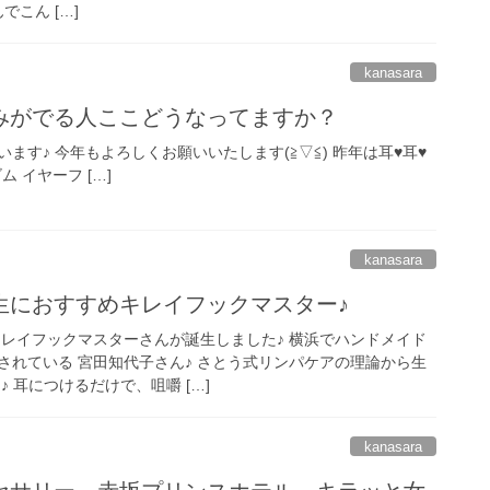
こん […]
kanasara
みがでる人ここどうなってますか？
す♪ 今年もよろしくお願いいたします(≧▽≦) 昨年は耳♥️耳♥️
ム イヤーフ […]
kanasara
生におすすめキレイフックマスター♪
キレイフックマスターさんが誕生しました♪ 横浜でハンドメイド
されている 宮田知代子さん♪ さとう式リンパケアの理論から生
 耳につけるだけで、咀嚼 […]
kanasara