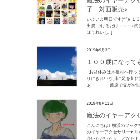
魔法のイヤーアク
子 対面販売♪
いよいよ明日です(^^)/ １３
出展 つけるだけ～～～♪
ほうれい […]
2019年9月3日
１００歳になって
お盆休みは木祖村へ行って
りにきれいな川に足を川に
ぁ・・・・ 藪原で父がお世話
2019年8月11日
魔法のイヤーアク
こんにちは♪ 横浜のフック
のイヤーアクセサリー♥️
介いただいたり、どなた […