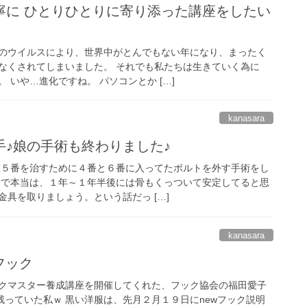
寧に ひとりひとりに寄り添った講座をしたい
のウイルスにより、世界中がとんでもない年になり、まったく
なくされてしまいました。 それでも私たちは生きていく為に
 いや…進化ですね。 パソコンとか […]
kanasara
手♪娘の手術も終わりました♪
椎５番を治すために４番と６番に入ってたボルトを外す手術をし
力で本当は、１年～１年半後には骨もくっついて安定してると思
具を取りましょう。という話だっ […]
kanasara
フック
クマスター養成講座を開催してくれた、フック協会の福田愛子
残っていた私ｗ 黒い洋服は、先月２月１９日にnewフック説明