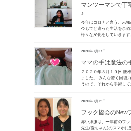
マンツーマンで丁
♪
今年はコロナと言う、未知
今もでと違った生活を余儀
様々な変化をしていきます。
2020年3月27日
ママの手は魔法の
２０２０年３月１９日 腰
ました。 みんな驚く回復
うので、それから手術して金
2020年3月15日
フック協会のNew
赤い洋服は、一年前のフッ
先生(愛ちゃん)のスマホに