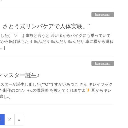
kanasara
。さとう式リンパケアで人体実験。1
ました(￣▽￣;) 事故と言うと 若い頃からバイクにも乗っていて
から転げ落ちたり 転んだり 転んだり 転んだり 車に横から跳ね
…]
kanasara
クマスター誕生♪
ターが誕生しました(*^O^*) すがいあつこ さん キレイフック
制作のコツ♪ ＋αの微調整 を教えてくれますよ
耳からキレ
 […]
固
固
1
2
»
定
定