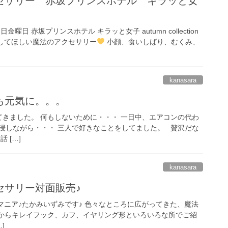
セサリー 赤坂プリンスホテル キラッと女
日金曜日 赤坂プリンスホテル キラッと女子 autumn collection
試してほしい魔法のアクセサリー
小顔、食いしばり、むくみ、
kanasara
も元気に。。。
きました。 何もしないために・・・ 一日中、エアコンの代わ
浸しながら・・・ 三人で好きなことをしてました。 贅沢だな
 […]
kanasara
セサリー対面販売♪
マニア♪たかみいずみです♪ 色々なところに広がってきた、魔法
 耳からキレイフック、カフ、イヤリング形といろいろな所でご紹
]