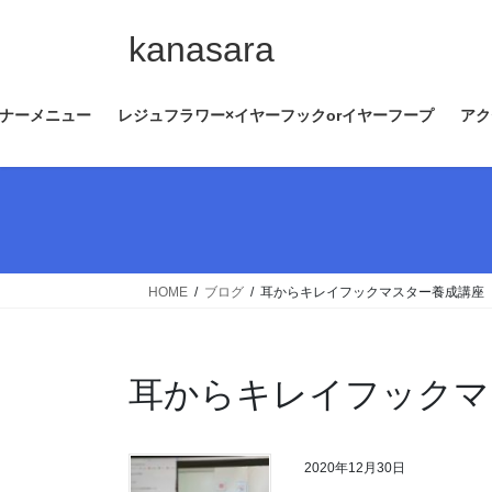
コ
ナ
ン
ビ
kanasara
テ
ゲ
ン
ー
ナーメニュー
レジュフラワー×イヤーフックorイヤーフープ
アク
ツ
シ
へ
ョ
ス
ン
キ
に
ッ
移
プ
動
HOME
ブログ
耳からキレイフックマスター養成講座
耳からキレイフックマ
2020年12月30日