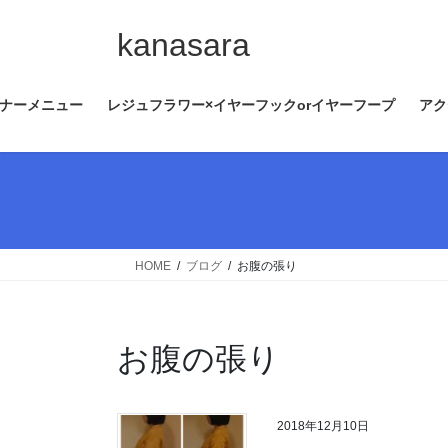
コ
ナ
ン
ビ
kanasara
テ
ゲ
ン
ー
ナーメニュー
レジュフラワー×イヤーフックorイヤーフープ
アク
ツ
シ
へ
ョ
ス
ン
キ
に
ッ
移
プ
動
HOME
ブログ
お腹の張り
お腹の張り
2018年12月10日