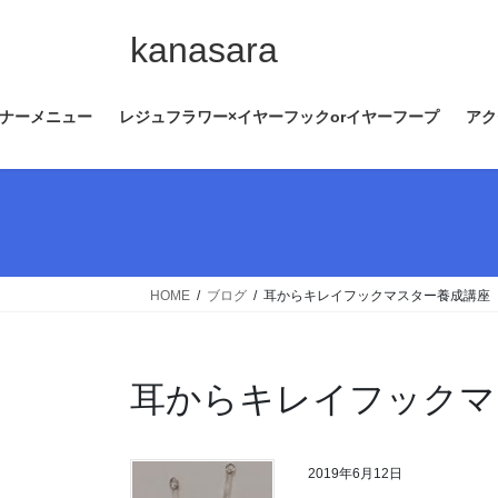
コ
ナ
ン
ビ
kanasara
テ
ゲ
ン
ー
ナーメニュー
レジュフラワー×イヤーフックorイヤーフープ
アク
ツ
シ
へ
ョ
ス
ン
キ
に
ッ
移
プ
動
HOME
ブログ
耳からキレイフックマスター養成講座
耳からキレイフックマ
2019年6月12日