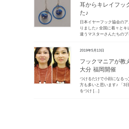
耳からキレイフッ
た♪
日本イヤーフック協会のア
りました♪ 全国に着々と
違うマスターさんたちのブロ
2019年5月13日
フックマニアが教
大分 福岡開催
つけるだけで小顔になるっ∑(
方も多いと思います♪ 「3
をつけ […]