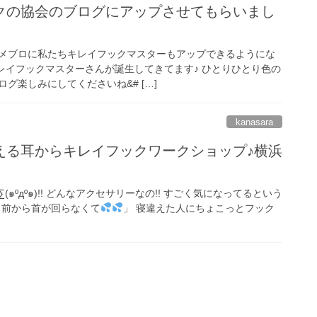
クの協会のブログにアップさせてもらいまし
メブロに私たちキレイフックマスターもアップできるようにな
キレイフックマスターさんが誕生してきてます♪ ひとりひとり色の
グ楽しみにしてくださいね&# […]
kanasara
える耳からキレイフックワークショップ♪横浜
๑ºдº๑)!! どんなアクセサリーなの!! すごく気になってるという
日前から首が回らなくて
」 寝違えた人にちょこっとフック