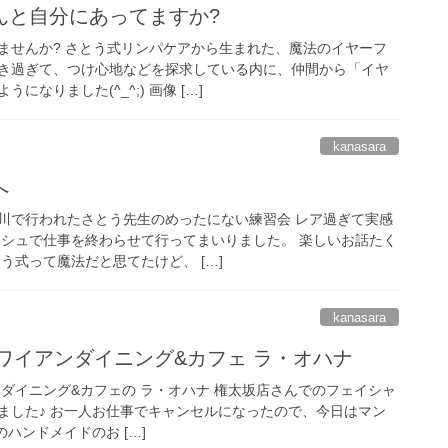
んと自分にあってますか?
ませんか? さとう式リンパケアから生まれた、魔法のイヤーフ
き過ぎて、つけ心地などを探求している内に、仲間から「イヤ
なりました(^_^;) 画像 […]
kanasara
へ
川で行われたさとう先生のめったにない練習会 レア過ぎて実感
ッシュで仕事を終わらせて行ってまいりました。 楽しいお話たく
う式って魔法だと思てたけど、 […]
kanasara
ハワイアンダイニング&カフェ ラ・オハナ
ンダイニング&カフェの ラ・オハナ 権太坂店さんでのフェイシャ
ました♪ お一人お仕事でキャンセルになったので、今日はマン
ハンドメイドのお […]