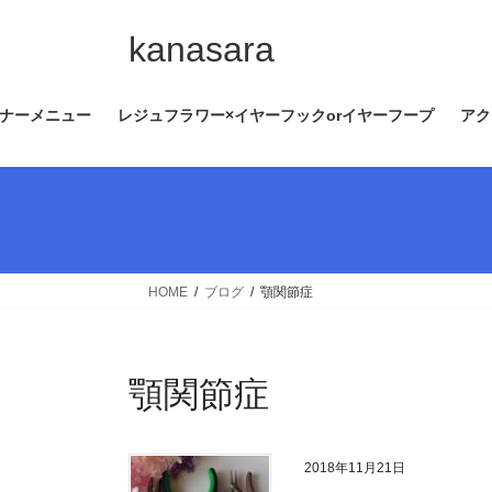
コ
ナ
ン
ビ
kanasara
テ
ゲ
ン
ー
ナーメニュー
レジュフラワー×イヤーフックorイヤーフープ
アク
ツ
シ
へ
ョ
ス
ン
キ
に
ッ
移
プ
動
HOME
ブログ
顎関節症
顎関節症
2018年11月21日